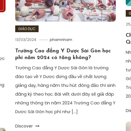
G
25
GIÁO DỤC
C
13/03/2024
phamnham
Q
Trường Cao đẳng Y Dược Sài Gòn học
Nh
phí năm 2024 có tăng không?
ược
nh
Trường Cao đẳng Y Dược Sài Gòn là trường
tu
đào tạo về Y Dược đứng đầu về chất lượng
Gò
ng
giảng dạy, hàng năm thu hút đông đảo thí sinh
Tr
đăng ký theo học. Bài viết dưới đây sẽ giải đáp
20
những thông tin năm 2024 Trường Cao đẳng Y
Di
Dược Sài Gòn học phí như […]
Discover