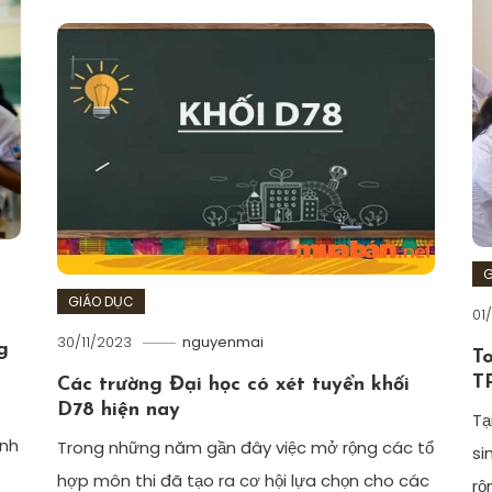
G
GIÁO DỤC
01
30/11/2023
nguyenmai
g
T
T
Các trường Đại học có xét tuyển khối
D78 hiện nay
Tạ
ành
Trong những năm gần đây việc mở rộng các tổ
si
hợp môn thi đã tạo ra cơ hội lựa chọn cho các
rộ