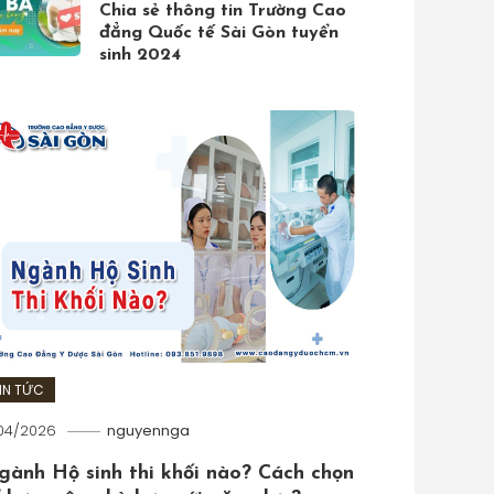
hất, chuẩn nhất năm 2019
Chia sẻ thông tin Trường Cao
đẳng Quốc tế Sài Gòn tuyển
sinh 2024
IN TỨC
/04/2026
nguyennga
gành Hộ sinh thi khối nào? Cách chọn