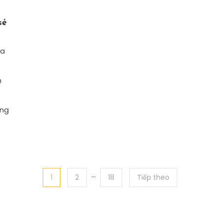
sẻ
ủa
m
ững
…
1
2
18
Tiếp theo