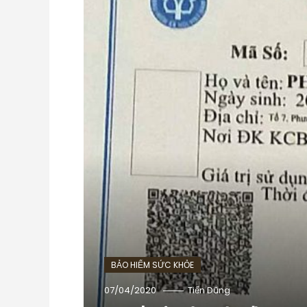
BẢO HIỂM SỨC KHỎE
07/04/2020
Tiến Dũng