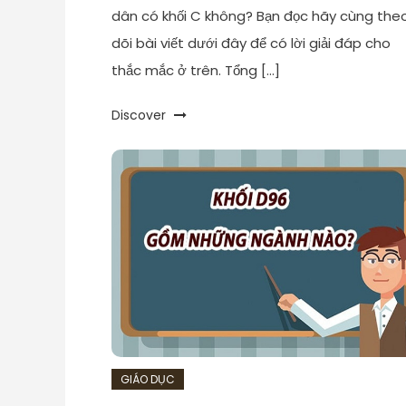
dân có khối C không? Bạn đọc hãy cùng the
dõi bài viết dưới đây để có lời giải đáp cho
thắc mắc ở trên. Tổng […]
Discover
GIÁO DỤC