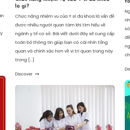
t
là gì?
Ng
ân
Chức năng nhiệm vụ của Y sĩ đa khoa là vấn đề
nh
được nhiều người quan tâm khi tìm hiểu về
só
ấy
ngành y tế cơ sở. Bài viết dưới đây sẽ cung cấp
đế
toàn bộ thông tin giúp bạn có cái nhìn tổng
ng
quan và chính xác hơn về vị trí quan trọng này
ch
trong […]
Di
Discover