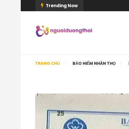
Skip
Trending Now
To
Content
TRANG CHỦ
BẢO HIỂM NHÂN THỌ