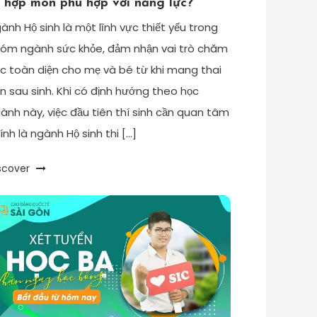
ổ hợp môn phù hợp với năng lực?
ành Hộ sinh là một lĩnh vực thiết yếu trong
óm ngành sức khỏe, đảm nhận vai trò chăm
c toàn diện cho mẹ và bé từ khi mang thai
n sau sinh. Khi có định hướng theo học
ành này, việc đầu tiên thí sinh cần quan tâm
ính là ngành Hộ sinh thi […]
scover