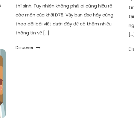
o
thí sinh. Tuy nhiên không phải ai cũng hiểu rõ
tì
các môn của khối D78. Vậy bạn đọc hãy cùng
tạ
theo dõi bài viết dưới đây để có thêm nhiều
ng
thông tin về […]
[…
Discover
Di