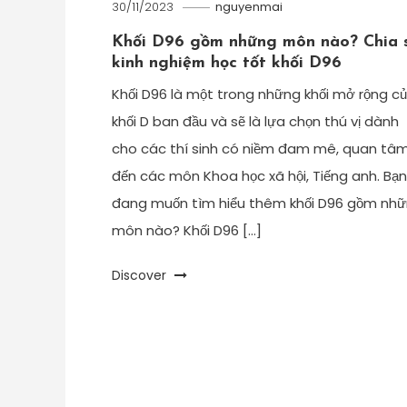
30/11/2023
nguyenmai
Khối D96 gồm những môn nào? Chia 
kinh nghiệm học tốt khối D96
Khối D96 là một trong những khối mở rộng c
khối D ban đầu và sẽ là lựa chọn thú vị dành
cho các thí sinh có niềm đam mê, quan tâ
đến các môn Khoa học xã hội, Tiếng anh. Bạn
đang muốn tìm hiểu thêm khối D96 gồm nh
môn nào? Khối D96 […]
Discover
Điều
hướng