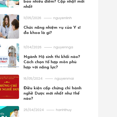
bao nhiêu điểm? Cập nhật mới
nhất
11/05/2026
nguyenlinh
Chức năng nhiệm vụ của Y sĩ
đa khoa là gì?
11/04/2026
nguyennga
Ngành Hộ sinh thi khối nào?
Cách chọn tổ hợp môn phù
hợp với năng lực?
16/05/2024
nguyenmai
Điều kiện cấp chứng chỉ hành
ẢO HIỂM SỨC KHỎE
nghề Dược mới nhất như thế
nào?
/10/2018
Tiến Dũng
ướng dẫn tra cứu mã số thẻ bảo hi
25/04/2024
hanhthuy