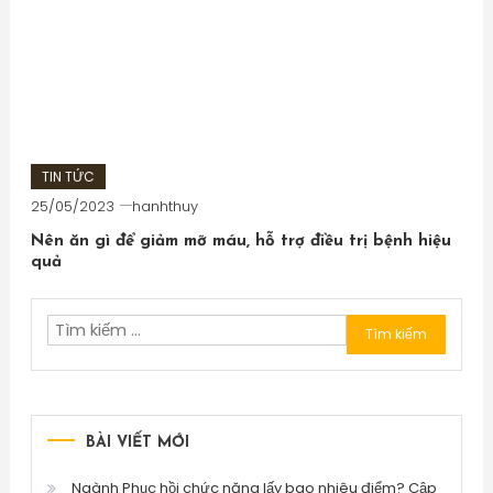
TIN TỨC
25/05/2023
hanhthuy
Nên ăn gì để giảm mỡ máu, hỗ trợ điều trị bệnh hiệu
quả
Tìm
kiếm
cho:
BÀI VIẾT MỚI
Ngành Phục hồi chức năng lấy bao nhiêu điểm? Cập