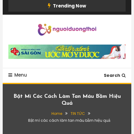
Skip
Trending Now
To
Content
Menu
Search
Bật Mí Các Cách Làm Tan Máu Bầm Hiệu
Quả
Home
TIN TỨC
Bật mí các cách làm tan máu bầm hiệu quả