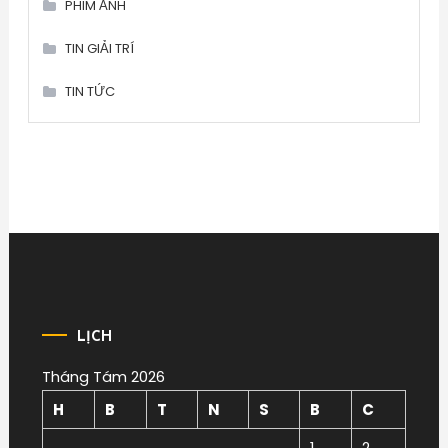
PHIM ẢNH
TIN GIẢI TRÍ
TIN TỨC
LỊCH
Tháng Tám 2026
H
B
T
N
S
B
C
1
2