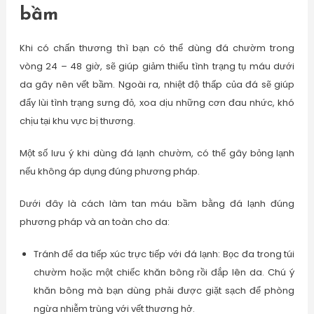
bầm
Khi có chấn thương thì bạn có thể dùng đá chườm trong
vòng 24 – 48 giờ, sẽ giúp giảm thiểu tình trạng tụ máu dưới
da gây nên vết bầm. Ngoài ra, nhiệt độ thấp của đá sẽ giúp
đẩy lùi tình trạng sưng đỏ, xoa dịu những cơn đau nhức, khó
chịu tại khu vực bị thương.
Một số lưu ý khi dùng đá lạnh chườm, có thể gây bỏng lạnh
nếu không áp dụng đúng phương pháp.
Dưới đây là cách làm tan máu bầm bằng đá lạnh đúng
phương pháp và an toàn cho da:
Tránh để da tiếp xúc trực tiếp với đá lạnh: Bọc đa trong túi
chườm hoặc một chiếc khăn bông rồi đắp lên da. Chú ý
khăn bông mà bạn dùng phải được giặt sạch để phòng
ngừa nhiễm trùng với vết thương hở.