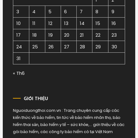
3
4
5
6
7
8
9
10
11
12
13
14
15
16
17
18
19
20
21
22
23
24
25
26
27
28
29
30
31
« Th6
GIỚI THIỆU
Nguoiduongthoi.com.vn : Trang chuyên cung cấp các
kiến thức về bảo hiểm, tin tức về bảo hiểm nhân thọ, bảo
hiểm thai sản, bảo hiểm y tế – sức khỏe,… giới thiệu về các
gói bảo hiểm, các công ty bảo hiểm có tại Việt Nam