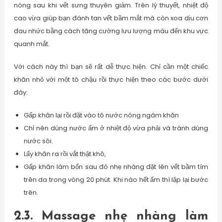
nóng sau khi vết sưng thuyên giảm. Trên lý thuyết, nhiệt độ
cao vừa giúp bạn đánh tan vết bầm mắt mà còn xoa dịu cơn
đau nhức bằng cách tăng cường lưu lượng máu đến khu vực
quanh mắt.
Với cách này thì bạn sẽ rất dễ thực hiện. Chỉ cần một chiếc
khăn nhỏ với một tô chậu rồi thực hiện theo các bước dưới
đây:
Gấp khăn lại rồi đặt vào tô nước nóng ngâm khăn
Chỉ nên dùng nước ấm ở nhiệt độ vừa phải và tránh dùng
nước sôi.
Lấy khăn ra rồi vắt thật khô,
Gấp khăn làm bốn sau đó nhẹ nhàng đặt lên vết bầm tím
trên da trong vòng 20 phút. Khi nào hết ấm thì lặp lại bước
trên.
2.3. Massage nhẹ nhàng làm