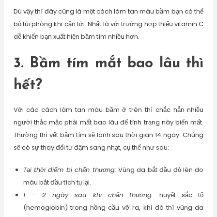
Dù vậy thì đây cũng là một cách làm tan máu bầm bạn có thể
bỏ túi phòng khi cần tới. Nhất là với trường hợp thiếu vitamin C
dễ khiến bạn xuất hiện bầm tím nhiều hơn.
3. Bầm tím mắt bao lâu thì
hết?
Với các cách làm tan máu bầm ở trên thì chắc hẳn nhiều
người thắc mắc phải mất bao lâu để tình trạng này biến mất.
Thường thì vết bầm tím sẽ lành sau thời gian 14 ngày. Chúng
sẽ có sự thay đổi từ đậm sang nhạt, cụ thể như sau:
Tại thời điểm bị chấn thương:
Vùng da bắt đầu đỏ lên do
máu bắt đầu tích tụ lại.
1 – 2 ngày sau khi chấn thương:
huyết sắc tố
(hemoglobin) trong hồng cầu vỡ ra, khi đó thì vùng da