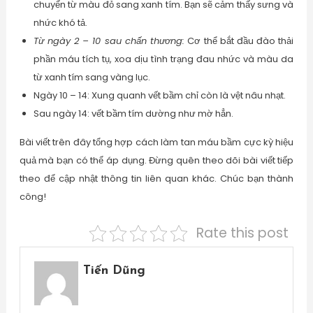
chuyển từ màu đỏ sang xanh tím. Bạn sẽ cảm thấy sưng và
nhức khó tả.
Từ ngày 2 – 10 sau chấn thương:
Cơ thể bắt đầu đào thải
phần máu tích tụ, xoa dịu tình trạng đau nhức và màu da
từ xanh tím sang vàng lục.
Ngày 10 – 14: Xung quanh vết bầm chỉ còn là vệt nâu nhạt.
Sau ngày 14: vết bầm tím dường như mờ hẳn.
Bài viết trên đây tổng hợp cách làm tan máu bầm cực kỳ hiệu
quả mà bạn có thể áp dụng. Đừng quên theo dõi bài viết tiếp
theo để cập nhật thông tin liên quan khác. Chúc bạn thành
công!
Rate this post
Tiến Dũng