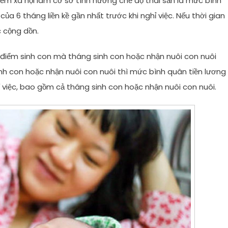
ểm xã hội làm cơ sở tính hưởng chế độ thai sản là mức bình
ủa 6 tháng liền kề gần nhất trước khi nghỉ việc. Nếu thời gian
c cộng dồn.
 điểm sinh con mà tháng sinh con hoặc nhận nuôi con nuôi
inh con hoặc nhận nuôi con nuôi thì mức bình quân tiền lương
 việc, bao gồm cả tháng sinh con hoặc nhận nuôi con nuôi.