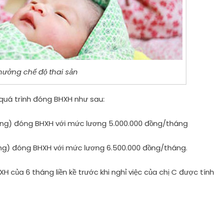
ưởng chế độ thai sản
ó quá trình đóng BHXH như sau:
háng) đóng BHXH với mức lương 5.000.000 đồng/tháng
áng) đóng BHXH với mức lương 6.500.000 đồng/tháng.
 của 6 tháng liền kề trước khi nghỉ việc của chị C được tính