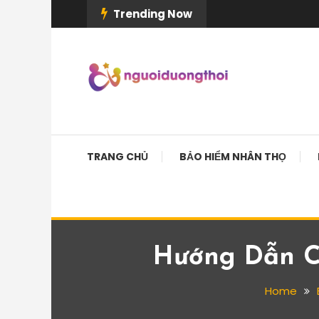
Skip
Trending Now
To
Content
TRANG CHỦ
BẢO HIỂM NHÂN THỌ
Hướng Dẫn C
Home