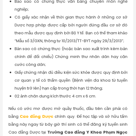
Bảo sao có chứng thực văn bằng chuyên môn nghề
nghiệp;
Có giấy xác nhận về thời gian thực hành ở những cơ sở
Dược hợp pháp được cấp bởi người đứng đầu cơ sở đó
theo mẫu được quy định bởi Bộ Y tế. Bạn có thể tham khảo
“Mẫu số 3/GXN, thông tư 10/2013/TT-BYT ngày 29/3/2013”;
Bản sao có chứng thực (hoặc bản sao xuất trình kèm bản
chính để đối chiếu) Chứng minh thư nhân dân hay căn
cước công dân;
Giấy chứng nhận đủ điều kiện sức khỏe được quy định bởi
cơ quan y tế có thẩm quyền (Bệnh viện đa khoa từ tuyến
huyện trở lên) hạn cấp trong thời hạn 12 tháng;
02 ảnh chân dung kích thước 4 cm x 6 cm.
Nếu có ước mơ được mở quầy thuốc, đầu tiên cần phải có
bằng
Cao đẳng Dược
chính quy. Để học tập và sở hữu tấm
bằng này ngay từ bây giờ thí sinh có thể đăng ký tuyển sinh
Cao đẳng Dược tại
Trường Cao đẳng Y Khoa Phạm Ngọc