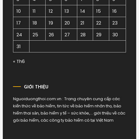
10
11
12
13
14
15
16
17
18
19
20
21
22
23
24
25
26
27
28
29
30
31
« Th6
GIỚI THIỆU
Nguoiduongthoi.com.vn : Trang chuyên cung cấp các
kiến thức về bảo hiểm, tin tức về bảo hiểm nhân thọ, bảo
hiểm thai sản, bảo hiểm y tế – sức khỏe,… giới thiệu về các
gói bảo hiểm, các công ty bảo hiểm có tại Việt Nam