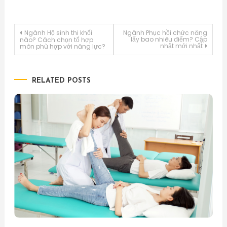
Điều
Ngành Hộ sinh thi khối
Ngành Phục hồi chức năng
lấy bao nhiêu điểm? Cập
nào? Cách chọn tổ hợp
nhật mới nhất
môn phù hợp với năng lực?
hướng
bài
RELATED POSTS
viết