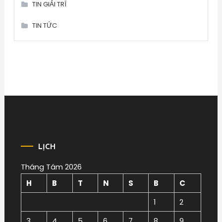
TIN GIẢI TRÍ
TIN TỨC
LỊCH
Tháng Tám 2026
H
B
T
N
S
B
C
1
2
3
4
5
6
7
8
9