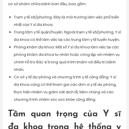
cơ sở khám chữa bệnh ban đầu, bao gồm:
Trạm y tế xã/phường: Đây là môi trường làm việc phổ biến
nhất của Y sĩ đa khoa;
Trung tâm y tế quận/huyện: Ngoài trạm y tế xã/phường, Y sĩ
đa khoa có thể làm việc tại các trung tâm y tế tuyến huyện;
Phòng khám đa khoa: Một số Y sĩ đa khoa làm việc tại các
phòng khám đa khoa tư nhân hoặc công lập với nhiệm vụ
chính hỗ trợ Bác sĩ trong quá trình khám và điều trị bệnh
nhân;
Cơ sở y tế dự phòng và chương trình y tế cộng đồng: Y sĩ
đa khoa cũng có thể tham gia các đơn vị y tế dự phòng,
thực hiện nhiệm vụ giám sát dịch tễ, tiêm chủng và các
chương trình chăm sóc sức khỏe cộng đồng.
Tầm quan trọng của Y sĩ
đa khoa trong hệ thống y