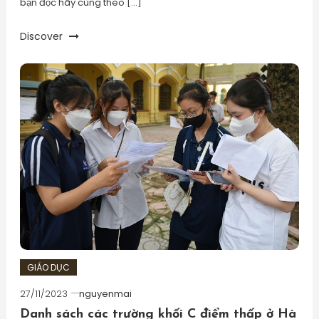
bạn đọc hãy cùng theo […]
Discover
GIÁO DỤC
27/11/2023
nguyenmai
Danh sách các trường khối C điểm thấp ở Hà