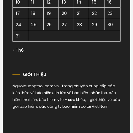
10
11
12
13
14
15
16
17
18
19
20
21
22
23
24
25
26
27
28
29
30
31
« Th6
GIỚI THIỆU
Nguoiduongthoi.com.vn : Trang chuyên cung cấp các
kiến thức về bảo hiểm, tin tức về bảo hiểm nhân thọ, bảo
hiểm thai sản, bảo hiểm y tế – sức khỏe,… giới thiệu về các
gói bảo hiểm, các công ty bảo hiểm có tại Việt Nam