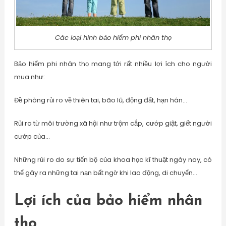
Các loại hình bảo hiểm phi nhân thọ
Bảo hiểm phi nhân thọ mang tới rất nhiều lợi ích cho người
mua như:
Đề phòng rủi ro về thiên tai, bão lũ, động đất, hạn hán…
Rủi ro từ môi trường xã hội như trộm cắp, cướp giật, giết người
cướp của…
Những rủi ro do sự tiến bộ của khoa học kĩ thuật ngày nay, có
thể gây ra những tai nạn bất ngờ khi lao động, di chuyển…
Lợi ích của bảo hiểm nhân
thọ