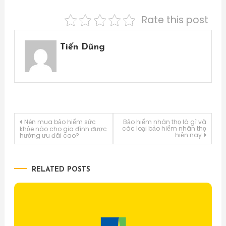
Rate this post
Tiến Dũng
Điều
Nên mua bảo hiểm sức
Bảo hiểm nhân thọ là gì và
các loại bảo hiểm nhân thọ
khỏe nào cho gia đình được
hiện nay
hưởng ưu đãi cao?
hướng
bài
RELATED POSTS
viết