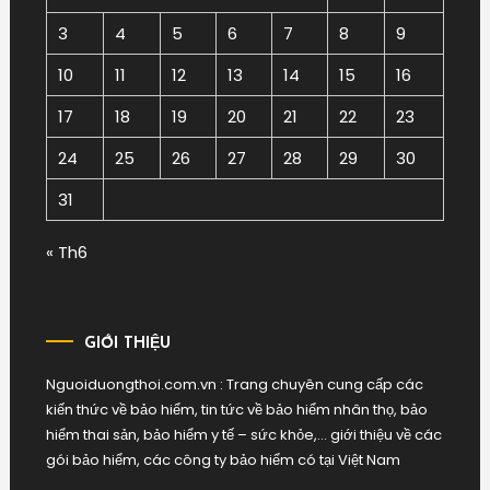
3
4
5
6
7
8
9
10
11
12
13
14
15
16
17
18
19
20
21
22
23
24
25
26
27
28
29
30
31
« Th6
GIỚI THIỆU
Nguoiduongthoi.com.vn : Trang chuyên cung cấp các
kiến thức về bảo hiểm, tin tức về bảo hiểm nhân thọ, bảo
hiểm thai sản, bảo hiểm y tế – sức khỏe,… giới thiệu về các
gói bảo hiểm, các công ty bảo hiểm có tại Việt Nam