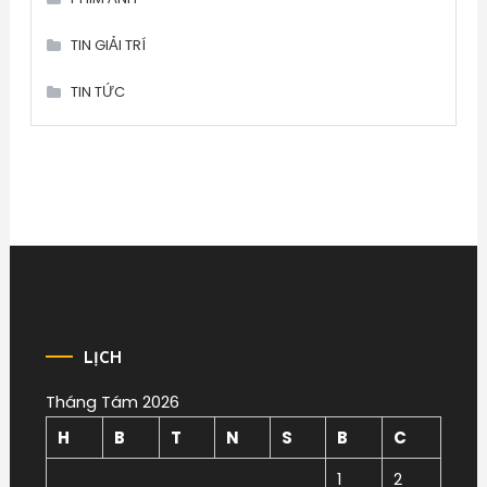
TIN GIẢI TRÍ
TIN TỨC
LỊCH
Tháng Tám 2026
H
B
T
N
S
B
C
1
2