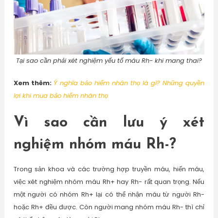
Tại sao cần phải xét nghiệm yếu tố máu Rh- khi mang thai?
Xem thêm:
Ý nghĩa bảo hiểm nhân thọ là gì? Những quyền
lợi khi mua bảo hiểm nhân thọ
Vì sao cần lưu ý xét
nghiệm nhóm máu Rh-?
Trong sản khoa và các trường hợp truyền máu, hiến máu,
việc xét nghiệm nhóm máu Rh+ hay Rh- rất quan trọng. Nếu
một người có nhóm Rh+ lại có thể nhận máu từ người Rh-
hoặc Rh+ đều được. Còn người mang nhóm máu Rh- thì chỉ