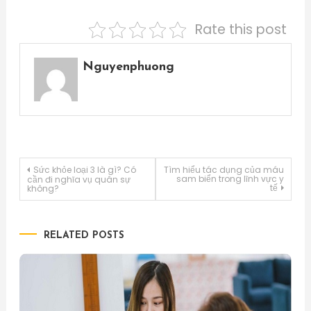
Rate this post
Nguyenphuong
Điều
Sức khỏe loại 3 là gì? Có
Tìm hiểu tác dụng của máu
sam biển trong lĩnh vực y
cần đi nghĩa vụ quân sự
tế
không?
hướng
bài
RELATED POSTS
viết