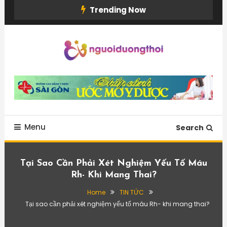
Skip
Trending Now
To
Content
Menu
Search
Tại Sao Cần Phải Xét Nghiệm Yếu Tố Máu
Rh- Khi Mang Thai?
Home
TIN TỨC
Tại sao cần phải xét nghiệm yếu tố máu Rh- khi mang thai?