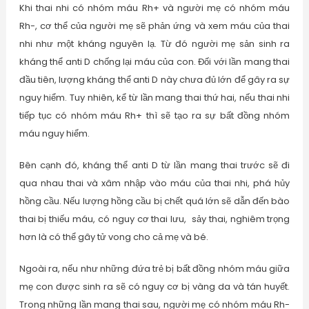
Khi thai nhi có nhóm máu Rh+ và người mẹ có nhóm máu
Rh-, cơ thể của người mẹ sẽ phản ứng và xem máu của thai
nhi như một kháng nguyên lạ. Từ đó người mẹ sản sinh ra
kháng thể anti D chống lại máu của con. Đối với lần mang thai
đầu tiên, lượng kháng thể anti D này chưa đủ lớn để gây ra sự
nguy hiểm. Tuy nhiên, kể từ lần mang thai thứ hai, nếu thai nhi
tiếp tục có nhóm máu Rh+ thì sẽ tạo ra sự bất đồng nhóm
máu nguy hiểm.
Bên cạnh đó, kháng thể anti D từ lần mang thai trước sẽ đi
qua nhau thai và xâm nhập vào máu của thai nhi, phá hủy
hồng cầu. Nếu lượng hồng cầu bị chết quá lớn sẽ dẫn đến bào
thai bị thiếu máu, có nguy cơ thai lưu, sảy thai, nghiêm trọng
hơn là có thể gây tử vong cho cả mẹ và bé.
Ngoài ra, nếu như những đứa trẻ bị bất đồng nhóm máu giữa
mẹ con được sinh ra sẽ có nguy cơ bị vàng da và tán huyết.
Trong những lần mang thai sau, người mẹ có nhóm máu Rh-