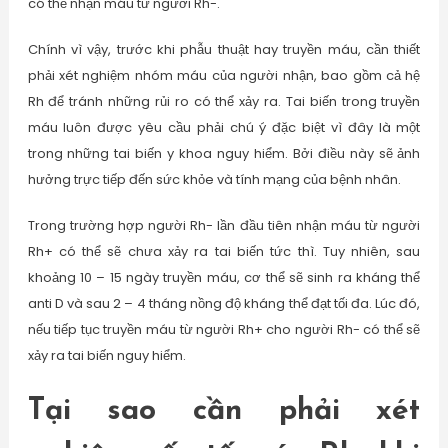
có thể nhận máu từ người Rh-.
Chính vì vậy, trước khi phẫu thuật hay truyền máu, cần thiết
phải xét nghiệm nhóm máu của người nhận, bao gồm cả hệ
Rh để tránh những rủi ro có thể xảy ra. Tai biến trong truyền
máu luôn được yêu cầu phải chú ý đặc biệt vì đây là một
trong những tai biến y khoa nguy hiểm. Bởi điều này sẽ ảnh
hưởng trực tiếp đến sức khỏe và tính mạng của bệnh nhân.
Trong trường hợp người Rh- lần đầu tiên nhận máu từ người
Rh+ có thể sẽ chưa xảy ra tai biến tức thì. Tuy nhiên, sau
khoảng 10 – 15 ngày truyền máu, cơ thể sẽ sinh ra kháng thể
anti D và sau 2 – 4 tháng nồng độ kháng thể đạt tối đa. Lúc đó,
nếu tiếp tục truyền máu từ người Rh+ cho người Rh- có thể sẽ
xảy ra tai biến nguy hiểm.
Tại sao cần phải xét