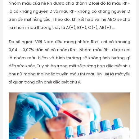
Nhóm máu của hệ Rh được chia thành 2 loại đó là máu Rh+
là có kháng nguyên D và máu Rh- không có kháng nguyên D
trên bề mặt hồng cầu. Theo đó, khi kết hợp với hệ ABO sẽ cho
ra nhóm máu thường thấy là A(+), B(+), O(-), AB(+) …
Đa số người Việt Nam đều mang nhóm Rh+, chỉ có khoảng
0,04 – 0,07% dân số có nhóm Rh-. Nhóm máu Rh- được coi
là nhóm máu hiếm và bình thường sẽ không ảnh hưởng gì
đến sức khỏe. Tuy nhiên trong một số trường hợp đặc biệt như
phụ nữ mang thai hoặc truyền máu thì máu Rh- lại là một yếu
tố quan trọng cần phải đặc biệt chú ý.