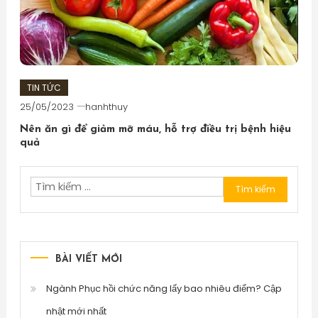
TIN TỨC
25/05/2023
hanhthuy
Nên ăn gì để giảm mỡ máu, hỗ trợ điều trị bệnh hiệu
quả
Tìm
kiếm
cho:
BÀI VIẾT MỚI
Ngành Phục hồi chức năng lấy bao nhiêu điểm? Cập
nhật mới nhất