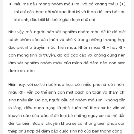
Nếu mẹ bầu mang nhóm máu Rh- và có kháng thể D (+)
thì chỉ cần theo dõi sát sao thai kỳ và theo dõi em bé sau
khi sinh, đặc biệt khi bé ở giai đoạn nhũ nhi.
Như vậy, mỗi người nên xét nghiệm nhóm máu để từ đó biết
cách chăm sóc bản thân và chú ý trong những trường hợp
đặc biệt như truyền máu, hiến máu. Nhóm máu Rh+ hay Rh-
còn mang tính di truyền, do đó các cặp vợ chồng cũng nên
làm xét nghiệm nhóm máu của mình để đảm bảo con sinh
được an toàn.
Hiện nay, với sự tiến bộ khoa học, có nhiều phụ nữ có nhóm
máu Rh- vẫn có thể sinh con một cách an toàn và thậm chí
sinh nhiều lần. Do đó, người bầu có nhóm máu Rh- không cần
lo lắng, điều quan trọng là phải tuân thủ theo sự tư vấn và
khuyến cáo của bác sĩ để loại bỏ những nguy cơ có thể dẫn
đến tai biến. Bác sĩ chuyên khoa sẽ có những biện pháp can
thiệp phù hợp để đảm bảo cuộc sinh nở của bạn thành công.