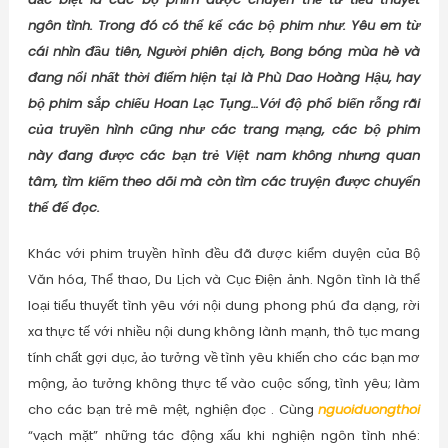
ngôn tình. Trong đó có thể kể các bộ phim như: Yêu em từ
cái nhìn đầu tiên, Người phiên dịch, Bong bóng mùa hè và
đang nổi nhất thời điểm hiện tại là Phù Dao Hoàng Hậu, hay
bộ phim sắp chiếu Hoan Lạc Tụng…Với độ phổ biến rỗng rãi
của truyền hình cũng như các trang mạng, các bộ phim
này đang được các bạn trẻ Việt nam không nhưng quan
tâm, tìm kiếm theo dõi mà còn tìm các truyện được chuyển
thể để đọc.
Khác với phim truyền hình đều đã được kiểm duyện của Bộ
Văn hóa, Thể thao, Du Lịch và Cục Điện ảnh. Ngôn tình là thể
loại tiểu thuyết tình yêu với nội dung phong phú đa dạng, rời
xa thực tế với nhiều nội dung không lành mạnh, thô tục mang
tính chất gợi dục, ảo tưởng về tình yêu khiến cho các bạn mơ
mộng, ảo tưởng không thực tế vào cuộc sống, tình yêu; làm
cho các bạn trẻ mê mệt, nghiện đọc . Cùng
nguoiduongthoi
“vạch mặt” những tác động xấu khi nghiện ngôn tình nhé: