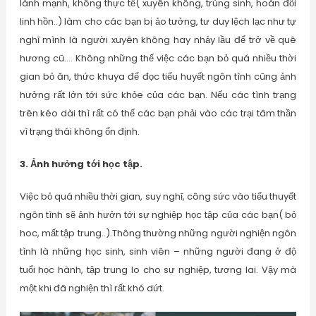
lành mạnh, không thực tế( xuyên không, trùng sinh, hoán đổi
linh hồn..) làm cho các bạn bị ảo tưởng, tư duy lệch lạc như tự
nghĩ mình là người xuyên không hay nhảy lầu để trở về quê
hương cũ…. Không những thế việc các bạn bỏ quá nhiều thời
gian bỏ ăn, thức khuya để đọc tiểu huyết ngôn tình cũng ảnh
hưởng rất lớn tới sức khỏe của các bạn. Nếu các tình trạng
trên kéo dài thì rất có thể các bạn phải vào các trại tâm thần
vì trạng thái không ổn định.
3. Ảnh hưởng tới học tập.
Việc bỏ quá nhiều thời gian, suy nghĩ, công sức vào tiểu thuyết
ngôn tình sẽ ảnh hưởn tới sự nghiệp học tập của các bạn( bỏ
hoc, mất tập trung..).Thông thường những người nghiện ngôn
tình là những học sinh, sinh viên – những người đang ở độ
tuổi học hành, tập trung lo cho sự nghiệp, tương lai. Vậy mà
một khi đã nghiện thì rất khó dứt.