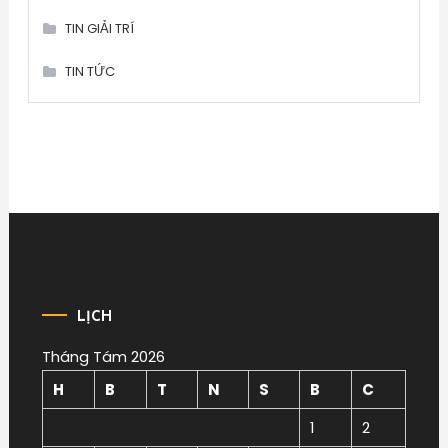
TIN GIẢI TRÍ
TIN TỨC
LỊCH
Tháng Tám 2026
H
B
T
N
S
B
C
1
2