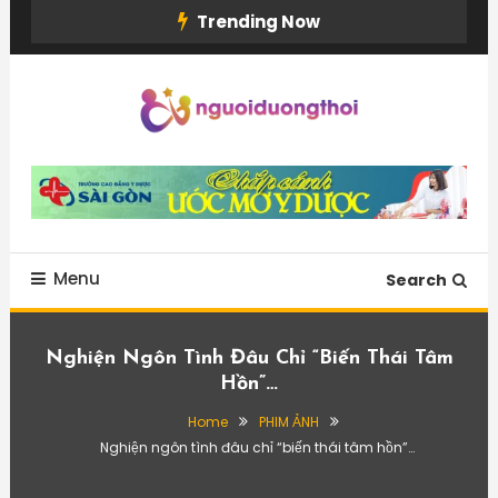
Skip
Trending Now
To
Content
Menu
Search
Nghiện Ngôn Tình Đâu Chỉ “biến Thái Tâm
Hồn”…
Home
PHIM ẢNH
Nghiện ngôn tình đâu chỉ “biến thái tâm hồn”…