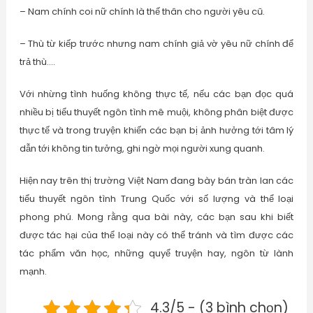
– Nam chính coi nữ chính là thế thân cho người yêu cũ.
– Thù từ kiếp trước nhưng nam chính giả vờ yêu nữ chính để
trả thù….
Với nhừng tình huống không thực tế, nếu các bạn đọc quá
nhiều bị tiểu thuyết ngôn tình mê muội, không phân biệt được
thực tế và trong truyện khiến các bạn bị ảnh hưởng tới tâm lý
dẫn tới không tin tưởng, ghi ngờ mọi người xung quanh.
Hiện nay trên thị trường Việt Nam đang bày bán tràn lan các
tiểu thuyết ngôn tình Trung Quốc với số lượng và thể loại
phong phú. Mong rằng qua bài này, các bạn sau khi biết
được tác hại của thể loại này có thể tránh và tìm được các
tác phẩm văn học, những quyể truyện hay, ngôn từ lành
mạnh.
4.3/5 - (3 bình chọn)