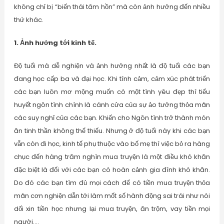
không chỉ bị “biến thái tâm hồn” mà còn ảnh hưởng đến nhiều
thứ khác.
1. Ảnh hưởng tới kinh tế.
Độ tuổi mà dễ nghiện và ảnh hưởng nhất là độ tuổi các bạn
đang học cấp ba và đại học. Khi tình cảm, cảm xúc phát triển
các bạn luôn mơ mộng muốn có một tình yêu đẹp thì tiểu
huyết ngôn tình chính là cánh cửa của sự ảo tưởng thỏa mãn
các suy nghĩ của các bạn. Khiến cho Ngôn tình trở thành món
ăn tinh thần không thể thiếu. Nhưng ở độ tuổi này khi các bạn
vẫn còn đi học, kinh tế phụ thuộc vào bố mẹ thì việc bỏ ra hàng
chục đến hàng trăm nghìn mua truyện là một điều khó khăn
đặc biệt là đối với các bạn có hoàn cảnh gia đình khó khăn.
Do đó các bạn tìm đủ mọi cách để có tiền mua truyện thỏa
mãn cơn nghiện dẫn tới làm mốt số hành động sai trái như nói
dối xin tiền học nhưng lại mua truyện, ăn trộm, vay tiền mọi
người….