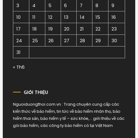
3
4
5
6
7
8
9
10
11
12
13
14
15
16
17
18
19
20
21
22
23
24
25
26
27
28
29
30
31
« Th6
GIỚI THIỆU
Nguoiduongthoi.com.vn : Trang chuyên cung cấp các
kiến thức về bảo hiểm, tin tức về bảo hiểm nhân thọ, bảo
hiểm thai sản, bảo hiểm y tế – sức khỏe,… giới thiệu về các
gói bảo hiểm, các công ty bảo hiểm có tại Việt Nam