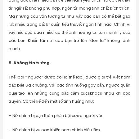
đang được rất nhiều bạn trẻ Việt Nam yêu thích. Ta có thể thấy
từ ngữ rất không phù hợp, ngôn từ mang tính chất kích thích.
Mà những câu văn tương tự như vậy các bạn có thể bắt gặp
rất nhiều trong bất kì cuốn tiểu thuyết ngôn tình nào. Chính vì
vậy nếu đọc quá nhiều có thể ảnh hưởng tới tâm, sinh lý của
các bạn. Khiến tâm trí các bạn trở lên “đen tối” không lành
mạnh.
5. Không tin tưởng.
Thể loai ” ngược” được coi là thể laoij được giói trẻ Việt nam
đặc biệt ưa chuộng. Với các tình huống gay cấn, ngược quằn
quại tạo lên những cung bặc cảm xucskhacs nhau khi đọc
truyện. Có thể kể đến một số tình huống như:
– Nữ chính bị bạn thân phản bội cướp người yêu.
– Nữ chính bị vu oan khiến nam chính hiều lầm