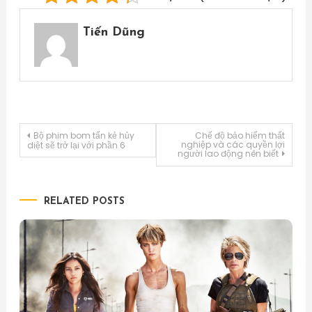
Tiến Dũng
Điều
Bộ phim bom tấn kẻ hủy
Chế độ bảo hiểm thất
nghiệp và các quyền lợi
diệt sẽ trở lại với phần 6
người lao động nên biết
hướng
bài
RELATED POSTS
viết