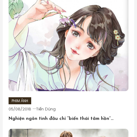
viết
PHIM ẢNH
05/08/2018
Tiến Dũng
Nghiện ngôn tình đâu chỉ “biến thái tâm hồn”…