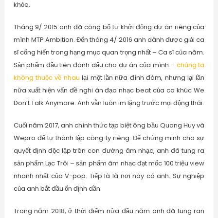
khỏe.
Tháng 9/ 2015 anh đã công bố tự khởi động dự án riêng của
mình MTP Ambition. Đến tháng 4/ 2016 anh dành được giải ca
sĩ cống hiến trong hạng mục quan trọng nhất – Ca sĩ của năm.
Sản phẩm đầu tiên đánh dấu cho dự án của mình –
chúng ta
không thuộc về nhau
lại một lần nữa đình đám, nhưng lại lần
nữa xuất hiện vấn đề nghi án đạo nhạc beat của ca khúc We
Don’t Talk Anymore. Anh vẫn luôn im lặng trước mọi động thái.
Cuối năm 2017, anh chính thức tạp biệt ông bầu Quang Huy và
Wepro để tự thành lập công ty riêng. Để chứng minh cho sự
quyết định độc lập trên con đường âm nhạc, anh đã tung ra
sản phẩm Lạc Trôi – sản phẩm âm nhạc đạt mốc 100 triệu view
nhanh nhất của V-pop. Tiếp là là nơi này có anh. Sự nghiệp
của anh bắt đầu ổn định dần.
Trong năm 2018, ở thời điểm nửa đầu năm anh đã tung ran