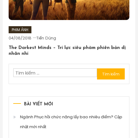
PHIM ẢNH
04/08/2018
Tiến Dũng
The Darkest Minds – Trí lực siêu phàm phiên bản dị
nhân nhí
Tìm
kiếm
cho:
BÀI VIẾT MỚI
Ngành Phục hồi chức năng lấy bao nhiêu điểm? Cập
nhật mới nhất