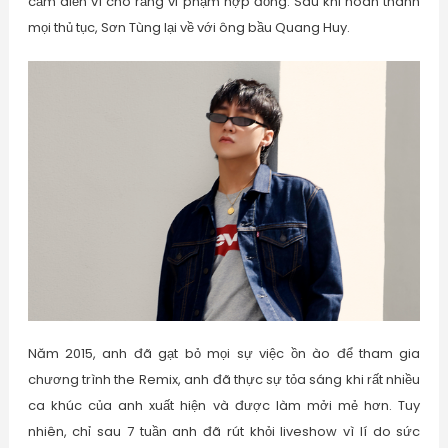
cấm diễn vì cho rằng vi phạm hợp đồng. Sau khi hoàn thành
mọi thủ tục, Sơn Tùng lại về với ông bầu Quang Huy.
Năm 2015, anh đã gạt bỏ mọi sự việc ồn ào để tham gia
chương trình the Remix, anh đã thực sự tỏa sáng khi rất nhiều
ca khúc của anh xuất hiện và được làm mởi mẻ hơn. Tuy
nhiên, chỉ sau 7 tuần anh đã rút khỏi liveshow vì lí do sức