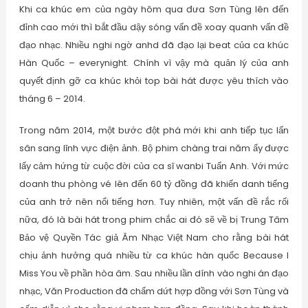
Khi ca khúc em của ngày hôm qua đưa Sơn Tùng lên đến
đỉnh cao mới thì bắt đầu dậy sóng vấn đề xoay quanh vấn đề
đạo nhạc. Nhiều nghi ngờ anhd đã đạo lại beat của ca khúc
Hàn Quốc – everynight. Chính vì vậy mà quản lý của anh
quyết định gỡ ca khúc khỏi top bài hát được yêu thích vào
tháng 6 – 2014.
Trong năm 2014, một bước đột phá mới khi anh tiếp tục lấn
sân sang lĩnh vực điện ảnh. Bộ phim chàng trai năm ấy được
lấy cảm hứng từ cuộc đời của ca sĩ wanbi Tuấn Anh. Với mức
doanh thu phòng vé lên đến 60 tỷ đồng đã khiến danh tiếng
của anh trở nên nổi tiếng hơn. Tuy nhiên, một vấn đề rắc rối
nữa, đó là bài hát trong phim chắc ai đó sẽ về bị Trung Tâm
Bảo vệ Quyền Tác giả Âm Nhạc Việt Nam cho rằng bài hát
chịu ảnh hưởng quá nhiều từ ca khúc hàn quốc Because I
Miss You về phần hòa âm. Sau nhiều lần dính vào nghi án đạo
nhạc, Văn Production đã chấm dứt hợp đồng với Sơn Tùng và