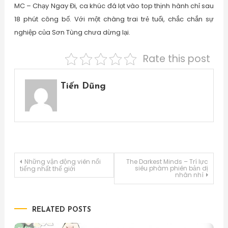
MC – Chạy Ngay Đi, ca khúc đá lọt vào top thịnh hành chỉ sau
18 phút công bố. Với một chàng trai trẻ tuổi, chắc chắn sự
nghiệp của Sơn Tùng chưa dừng lại.
Rate this post
Tiến Dũng
Điều
Những vận động viên nổi
The Darkest Minds – Trí lực
siêu phàm phiên bản dị
tiếng nhất thế giới
nhân nhí
hướng
bài
RELATED POSTS