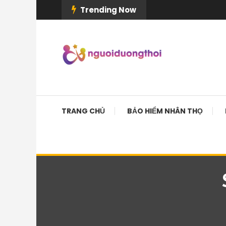
Skip
Trending Now
To
Content
TRANG CHỦ
BẢO HIỂM NHÂN THỌ