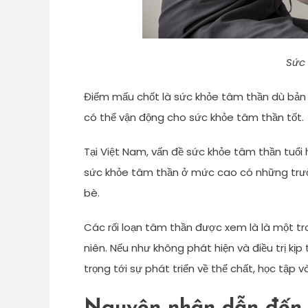
Sức 
Điểm mấu chốt là sức khỏe tâm thần dù bản
có thể vận động cho sức khỏe tâm thần tốt.
Tại Việt Nam, vấn đề sức khỏe tâm thần tuổi
sức khỏe tâm thần ở mức cao có những trường
bè.
Các rối loạn tâm thần được xem là là một t
niên. Nếu như không phát hiện và điều trị kị
trọng tới sự phát triển về thể chất, học tập v