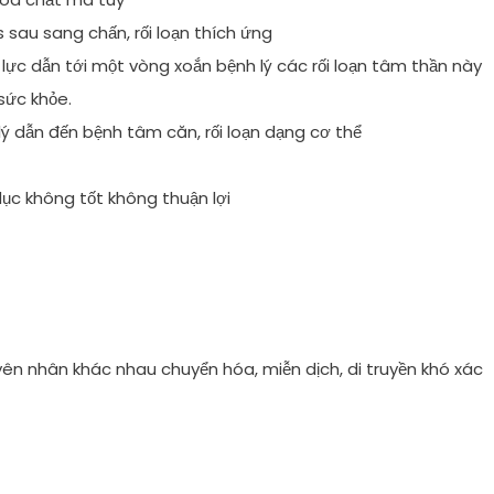
s sau sang chấn, rối loạn thích ứng
 lực dẫn tới một vòng xoắn bệnh lý các rối loạn tâm thần này
sức khỏe.
 dẫn đến bệnh tâm căn, rối loạn dạng cơ thể
dục không tốt không thuận lợi
ên nhân khác nhau chuyển hóa, miễn dịch, di truyền khó xác