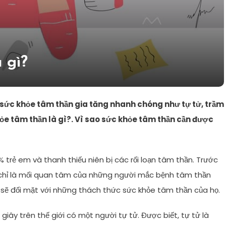
 gì?
 sức khỏe tâm thần gia tăng nhanh chóng như tự tử, trầm
hỏe tâm thần là gì?. Vì sao sức khỏe tâm thần cần được
 trẻ em và thanh thiếu niên bị các rối loạn tâm thần. Trước
 chỉ là mối quan tâm của những người mắc bệnh tâm thần
 sẽ đối mặt với những thách thức sức khỏe tâm thần của họ.
giây trên thế giới có một người tự tử. Được biết, tự tử là