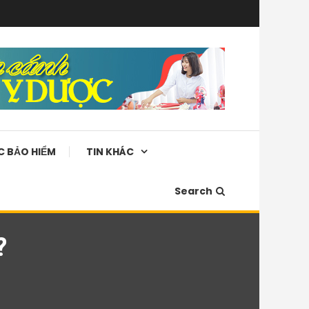
C BẢO HIỂM
TIN KHÁC
Search
?