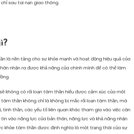
chỉ sau tai nạn giao thông.
ì?
hần là nền tảng cho sự khỏe mạnh và hoạt động hiệu quả của
 nhân nhận ra được khả năng của chính mình để có thể làm
đồng.
sẽ không có rối loạn tâm thần hiểu được cảm xúc của một
 tâm thần không chỉ là không bị mắc rối loạn tâm thần, mà
, tinh thần, các yếu tố liên quan khác tham gia vào việc cân
ự tin vào năng lực của bản thân, năng lực và khả năng nhận
c khỏe tâm thần được định nghĩa là một trạng thái của sự