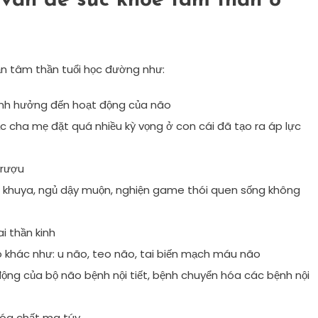
vấn đề sức khỏe tâm thần ở
ạn tâm thần tuổi học đường như:
nh hưởng đến hoạt động của não
c cha mẹ đặt quá nhiều kỳ vọng ở con cái đã tạo ra áp lực
 rượu
uá khuya, ngủ dậy muộn, nghiện game thói quen sống không
i thần kinh
khác như: u não, teo não, tai biến mạch máu não
ng của bộ não bệnh nội tiết, bệnh chuyển hóa các bệnh nội
hóa chất ma túy