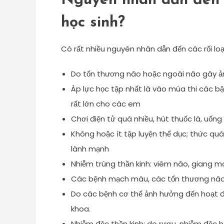
Nguyên nhân dẫn đến 
học sinh?
Có rất nhiều nguyên nhân dẫn đến các rối lo
Do tổn thương não hoặc ngoài não gây ả
Áp lực học tập nhất là vào mùa thi các bậ
rất lớn cho các em
Chơi điện tử quá nhiều, hút thuốc lá, uống
Không hoặc ít tập luyện thể dục; thức q
lành mạnh
Nhiễm trùng thần kinh: viêm não, giang ma
Các bệnh mạch máu, các tổn thương não 
Do các bệnh cơ thể ảnh hưởng đến hoạt độ
khoa.
Nhiễm độc thần kinh: do rượu, nhiễm độc 